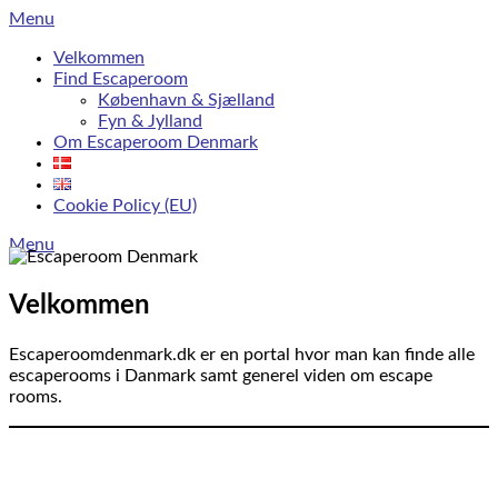
Skip
Menu
to
Velkommen
content
Find Escaperoom
København & Sjælland
Fyn & Jylland
Om Escaperoom Denmark
Cookie Policy (EU)
Menu
Velkommen
Escaperoomdenmark.dk er en portal hvor man kan finde alle
escaperooms i Danmark samt generel viden om escape
rooms.