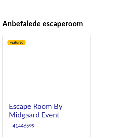
Anbefalede escaperoom
Featured
Escape Room By
Midgaard Event
41446699