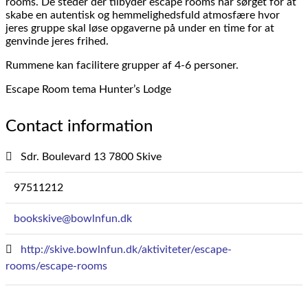
rooms. De steder der tilbyder escape rooms har sørget for at
skabe en autentisk og hemmelighedsfuld atmosfære hvor
jeres gruppe skal løse opgaverne på under en time for at
genvinde jeres frihed.
Rummene kan facilitere grupper af 4-6 personer.
Escape Room tema Hunter’s Lodge
Contact information
Sdr. Boulevard 13 7800 Skive
97511212
bookskive@bowlnfun.dk
http://skive.bowlnfun.dk/aktiviteter/escape-
rooms/escape-rooms