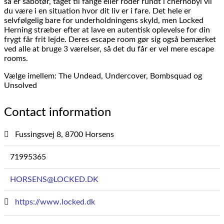
så er sabotør, taget til fange eller roder rundt i chernobyl vil
du være i en situation hvor dit liv er i fare. Det hele er
selvfølgelig bare for underholdningens skyld, men Locked
Herning stræber efter at lave en autentisk oplevelse for din
frygt får frit lejde. Deres escape room gør sig også bemærket
ved alle at bruge 3 værelser, så det du får er vel mere escape
rooms.
Vælge imellem: The Undead, Undercover, Bombsquad og
Unsolved
Contact information
Fussingsvej 8, 8700 Horsens
71995365
HORSENS@LOCKED.DK
https://www.locked.dk