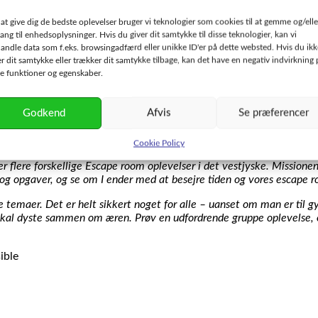
 at give dig de bedste oplevelser bruger vi teknologier som cookies til at gemme og/elle
ang til enhedsoplysninger. Hvis du giver dit samtykke til disse teknologier, kan vi
andle data som f.eks. browsingadfærd eller unikke ID'er på dette websted. Hvis du ikk
er dit samtykke eller trækker dit samtykke tilbage, kan det have en negativ indvirkning 
se funktioner og egenskaber.
Godkend
Afvis
Se præferencer
Cookie Policy
er flere forskellige Escape room oplevelser i det vestjyske. Mission
 og opgaver, og se om I ender med at besejre tiden og vores escape 
 temaer. Det er helt sikkert noget for alle – uanset om man er til gys,
al dyste sammen om æren. Prøv en udfordrende gruppe oplevelse, og s
ible