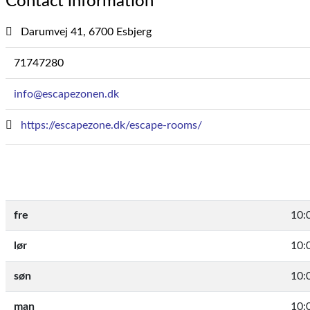
Contact information
Darumvej 41, 6700 Esbjerg
71747280
info@escapezonen.dk
https://escapezone.dk/escape-rooms/
fre
10:
lør
10:
søn
10:
man
10: