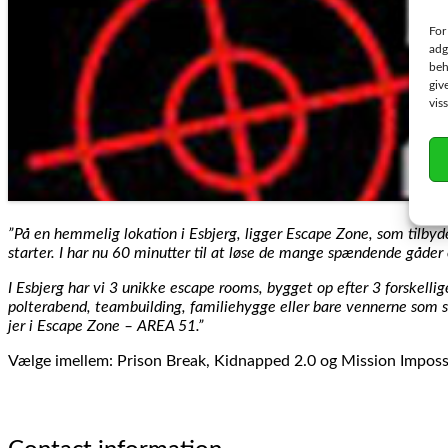
For
adg
beh
giv
vis
”På en hemmelig lokation i Esbjerg, ligger Escape Zone, som tilbyd
starter. I har nu 60 minutter til at løse de mange spændende gåder
I Esbjerg har vi 3 unikke escape rooms, bygget op efter 3 forskellige
polterabend, teambuilding, familiehygge eller bare vennerne som sk
jer i Escape Zone – AREA 51.”
Vælge imellem: Prison Break, Kidnapped 2.0 og Mission Imposs