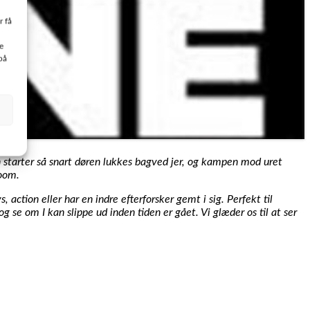
r få
e
på
en starter så snart døren lukkes bagved jer, og kampen mod uret
room.
 action eller har en indre efterforsker gemt i sig. Perfekt til
e om I kan slippe ud inden tiden er gået. Vi glæder os til at ser